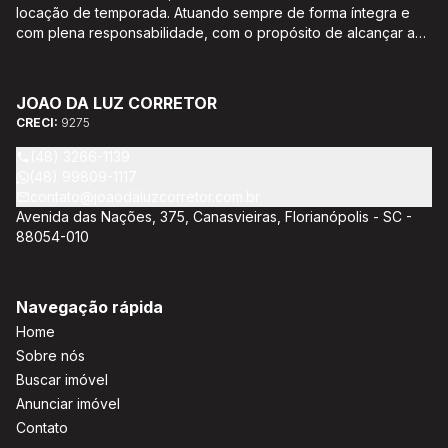
locação de temporada. Atuando sempre de forma íntegra e
com plena responsabilidade, com o propósito de alcançar a
satisfação e o bem estar de seus clientes. Acompanhamento e
encaminhamento de documentação para aquisição do imóvel,
incluíndo financiamento bancário através de agente
JOAO DA LUZ CORRETOR
credenciado CEF; Análise da capacidade de compra e perfil
CRECI:
9275
do cliente para aumentar o índice de assertividade na escolha
do imóvel; Trabalhamos com oportunidades de negócios.
(48) 3266-1139
(48) 99809-1117
contato@joaodaluzcorretor.com.br
Avenida das Nações, 375, Canasvieiras, Florianópolis - SC -
88054-010
Navegação rápida
Home
Sobre nós
Buscar imóvel
Anunciar imóvel
Contato