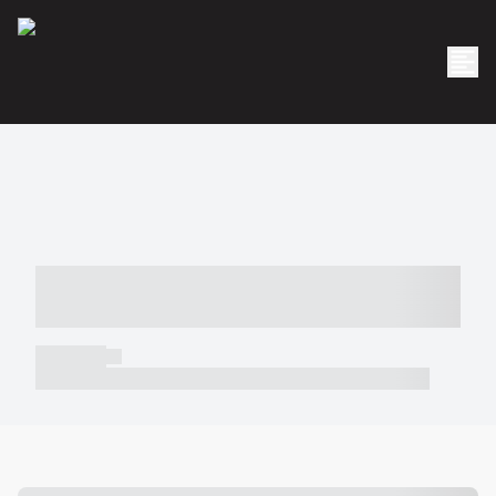
----- ----- -- ------ ---- ---- -- ----- -----
----- --- ------
----- -----
----- ----- -- ------ ---- ---- -- ----- ----- ----- --- ------