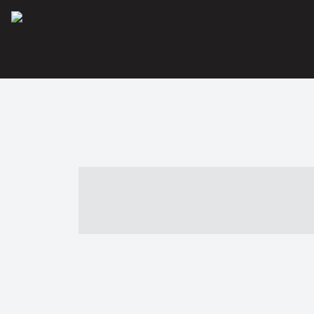
----- ----- -- -
- ------