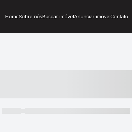
Home
Sobre nós
Buscar imóvel
Anunciar imóvel
Contato
----- ---- ---- -- ----
----- -----
----- ----- -- ------ ---- ---- -- ----- ----- ----- --- ------