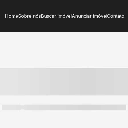
Home
Sobre nós
Buscar imóvel
Anunciar imóvel
Contato
----- ---- ---- -- ----
----- -----
----- ----- -- ------ ---- ---- -- ----- ----- ----- --- ------