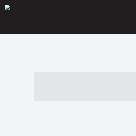
----- ----- -- -
- ------