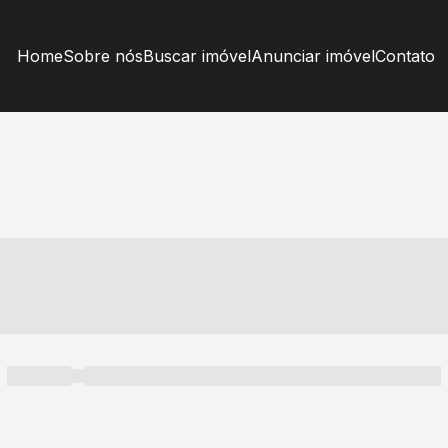
Home
Sobre nós
Buscar imóvel
Anunciar imóvel
Contato
----- ---- ---- -- ----
----- -----
----- ----- -- ------ ---- ---- -- ----- ----- ----- --- ------