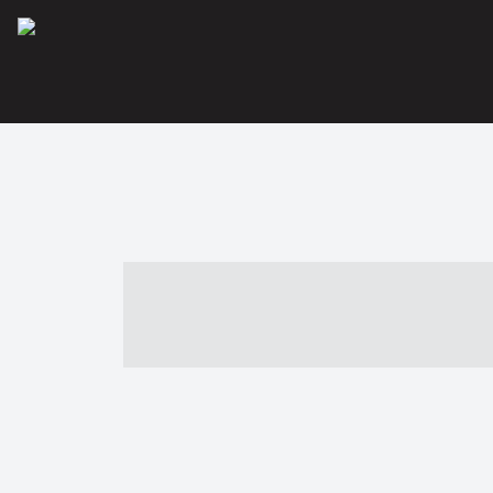
----- ----- -- -
- ------