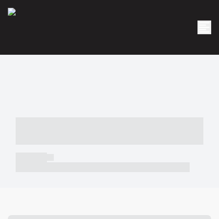
----- ----- -- ------ ---- ---- -- ----- -----
----- --- ------
----- -----
----- ----- -- ------ ---- ---- -- ----- ----- ----- --- ------