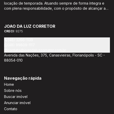
locação de temporada. Atuando sempre de forma íntegra e
com plena responsabilidade, com o propósito de alcançar a
satisfação e o bem estar de seus clientes. Acompanhamento e
encaminhamento de documentação para aquisição do imóvel,
incluíndo financiamento bancário através de agente
JOAO DA LUZ CORRETOR
credenciado CEF; Análise da capacidade de compra e perfil
CRECI:
9275
do cliente para aumentar o índice de assertividade na escolha
do imóvel; Trabalhamos com oportunidades de negócios.
(48) 3266-1139
(48) 99809-1117
contato@joaodaluzcorretor.com.br
Avenida das Nações, 375, Canasvieiras, Florianópolis - SC -
88054-010
Navegação rápida
Home
Sobre nós
Buscar imóvel
Anunciar imóvel
Contato