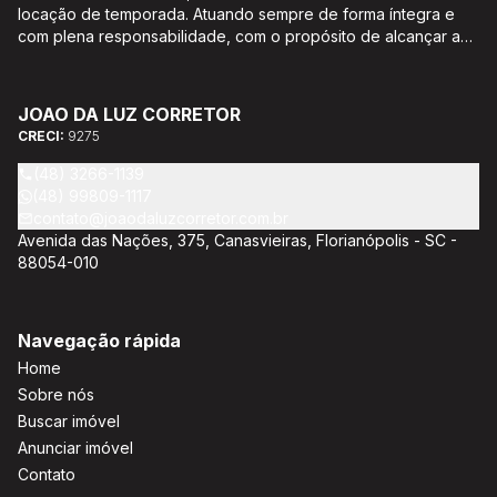
locação de temporada. Atuando sempre de forma íntegra e
com plena responsabilidade, com o propósito de alcançar a
satisfação e o bem estar de seus clientes. Acompanhamento e
encaminhamento de documentação para aquisição do imóvel,
incluíndo financiamento bancário através de agente
JOAO DA LUZ CORRETOR
credenciado CEF; Análise da capacidade de compra e perfil
CRECI:
9275
do cliente para aumentar o índice de assertividade na escolha
do imóvel; Trabalhamos com oportunidades de negócios.
(48) 3266-1139
(48) 99809-1117
contato@joaodaluzcorretor.com.br
Avenida das Nações, 375, Canasvieiras, Florianópolis - SC -
88054-010
Navegação rápida
Home
Sobre nós
Buscar imóvel
Anunciar imóvel
Contato