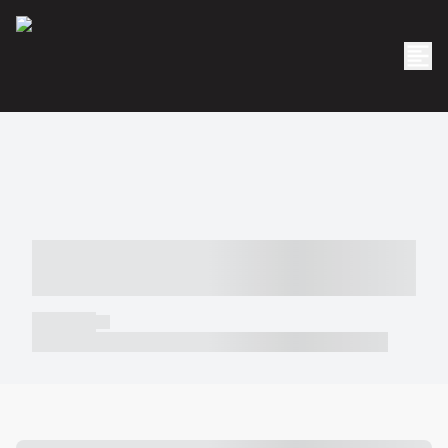
----- ----- -- ------ ---- ---- -- ----- -----
----- --- ------
----- -----
----- ----- -- ------ ---- ---- -- ----- ----- ----- --- ------