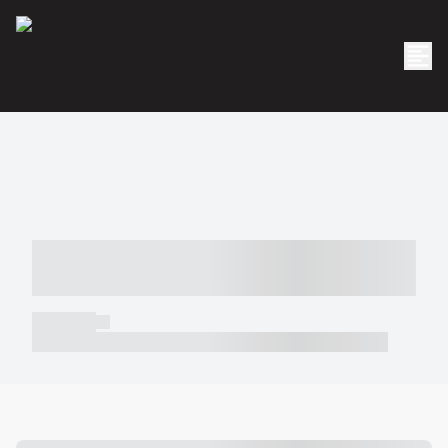
----- ----- -- ------ ---- ---- -- ----- -----
----- --- ------
----- -----
----- ----- -- ------ ---- ---- -- ----- ----- ----- --- ------