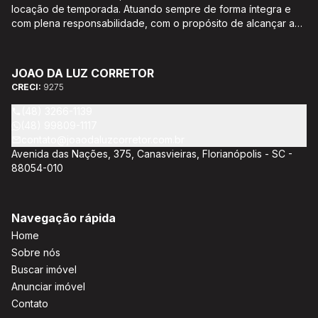
locação de temporada. Atuando sempre de forma íntegra e
com plena responsabilidade, com o propósito de alcançar a
satisfação e o bem estar de seus clientes. Acompanhamento e
encaminhamento de documentação para aquisição do imóvel,
incluíndo financiamento bancário através de agente
JOAO DA LUZ CORRETOR
credenciado CEF; Análise da capacidade de compra e perfil
CRECI:
9275
do cliente para aumentar o índice de assertividade na escolha
do imóvel; Trabalhamos com oportunidades de negócios.
(48) 3266-1139
(48) 99809-1117
contato@joaodaluzcorretor.com.br
Avenida das Nações, 375, Canasvieiras, Florianópolis - SC -
88054-010
Navegação rápida
Home
Sobre nós
Buscar imóvel
Anunciar imóvel
Contato