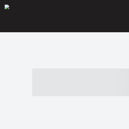
----- ----- -- -
- ------