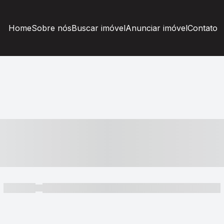
Home
Sobre nós
Buscar imóvel
Anunciar imóvel
Contato
----- ---- ---- -- ----
----- -----
----- ----- -- ------ ---- ---- -- ----- ----- ----- --- ------