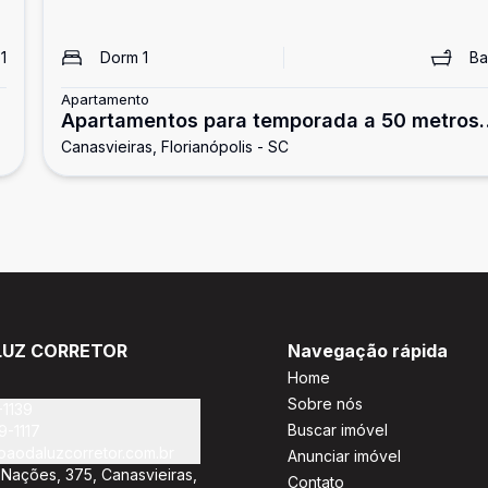
n
1
Dorm
1
B
Apartamento
Apartamentos para temporada a 50 metros
Canasvieiras, Florianópolis - SC
do mar
LUZ CORRETOR
Navegação rápida
Home
Sobre nós
-1139
Buscar imóvel
9-1117
oaodaluzcorretor.com.br
Anunciar imóvel
Nações, 375, Canasvieiras,
Contato