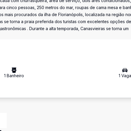
sacada com churrasqueira, área de serviço, dois ares condicionados,
ara cinco pessoas, 250 metros do mar, roupas de cama mesa e ban
s mais procurados da ilha de Florianópolis, localizada na região no
as se torna a praia preferida dos turistas com excelentes opções d
stronômicas . Durante a alta temporada, Canasvieiras se torna um
1
Banheiro
1
Vag