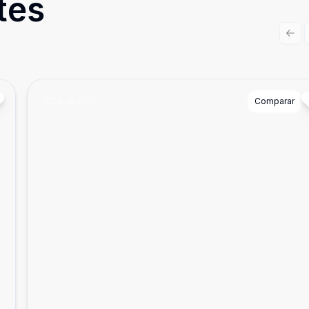
tes
Prev
Cód:
ALI741
Comparar