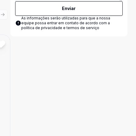
Enviar
ious slide
Next slide
As informações serão utilizadas para que a nossa
equipe possa entrar em contato de acordo com a
política de privacidade e termos de serviço
Cód:
ALI742
Comparar