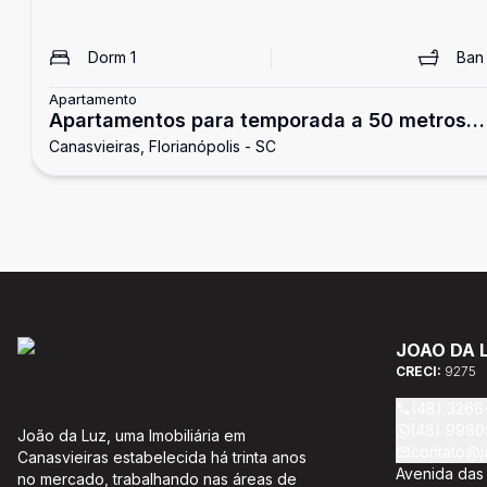
Dorm
1
Ba
Apartamento
Apartamentos para temporada a 50 metros
Canasvieiras, Florianópolis - SC
do mar
JOAO DA 
CRECI:
9275
(48) 3266
(48) 9980
João da Luz, uma Imobiliária em
contato@j
Canasvieiras estabelecida há trinta anos
Avenida das 
no mercado, trabalhando nas áreas de