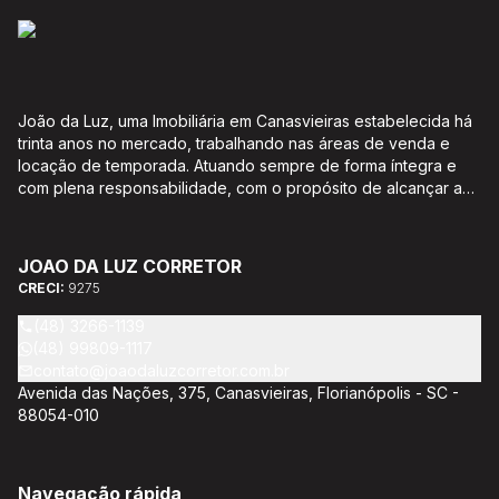
João da Luz, uma Imobiliária em Canasvieiras estabelecida há
trinta anos no mercado, trabalhando nas áreas de venda e
locação de temporada. Atuando sempre de forma íntegra e
com plena responsabilidade, com o propósito de alcançar a
satisfação e o bem estar de seus clientes. Acompanhamento e
encaminhamento de documentação para aquisição do imóvel,
incluíndo financiamento bancário através de agente
JOAO DA LUZ CORRETOR
credenciado CEF; Análise da capacidade de compra e perfil
CRECI:
9275
do cliente para aumentar o índice de assertividade na escolha
do imóvel; Trabalhamos com oportunidades de negócios.
(48) 3266-1139
(48) 99809-1117
contato@joaodaluzcorretor.com.br
Avenida das Nações, 375, Canasvieiras, Florianópolis - SC -
88054-010
Navegação rápida