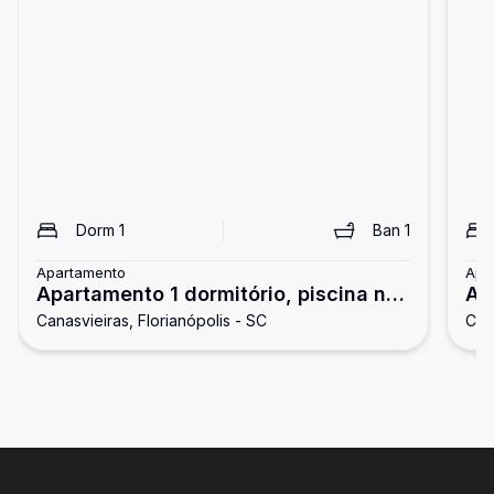
Dorm
1
Ban
1
Apartamento
Apa
Apartamento 1 dormitório, piscina no
Ap
Canasvieiras, Florianópolis - SC
Cana
condomínio
co