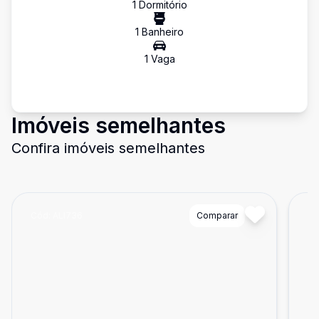
1
Dormitório
1
Banheiro
1
Vaga
Imóveis semelhantes
Confira imóveis semelhantes
Cód:
ALI736
Comparar
Có