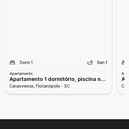
Dorm
1
Ban
1
Apartamento
Apa
Apartamento 1 dormitório, piscina no
Ap
Canasvieiras, Florianópolis - SC
Cana
condomínio
co