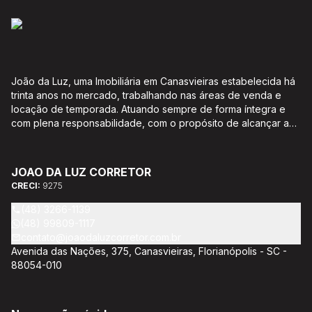
João da Luz, uma Imobiliária em Canasvieiras estabelecida há
trinta anos no mercado, trabalhando nas áreas de venda e
locação de temporada. Atuando sempre de forma íntegra e
com plena responsabilidade, com o propósito de alcançar a
satisfação e o bem estar de seus clientes. Acompanhamento e
encaminhamento de documentação para aquisição do imóvel,
incluíndo financiamento bancário através de agente
JOAO DA LUZ CORRETOR
credenciado CEF; Análise da capacidade de compra e perfil
CRECI:
9275
do cliente para aumentar o índice de assertividade na escolha
do imóvel; Trabalhamos com oportunidades de negócios.
(48) 3266-1139
(48) 99809-1117
contato@joaodaluzcorretor.com.br
Avenida das Nações, 375, Canasvieiras, Florianópolis - SC -
88054-010