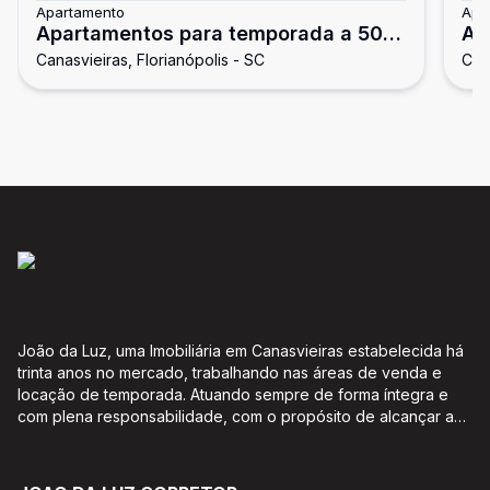
Apartamento
Apa
Apartamentos para temporada a 50
Ap
Canasvieiras, Florianópolis - SC
Cana
metros do mar
me
João da Luz, uma Imobiliária em Canasvieiras estabelecida há
trinta anos no mercado, trabalhando nas áreas de venda e
locação de temporada. Atuando sempre de forma íntegra e
com plena responsabilidade, com o propósito de alcançar a
satisfação e o bem estar de seus clientes. Acompanhamento e
encaminhamento de documentação para aquisição do imóvel,
incluíndo financiamento bancário através de agente