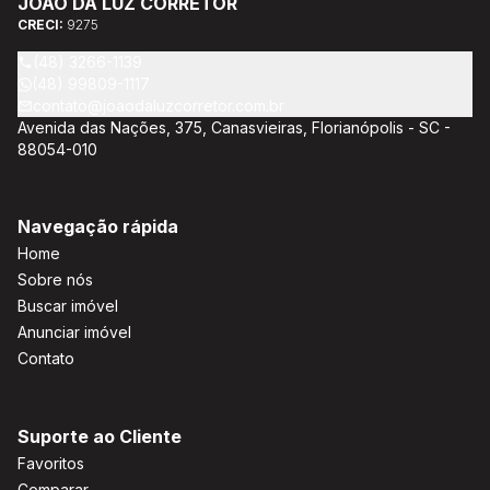
JOAO DA LUZ CORRETOR
credenciado CEF; Análise da capacidade de compra e perfil
CRECI:
9275
do cliente para aumentar o índice de assertividade na escolha
do imóvel; Trabalhamos com oportunidades de negócios.
(48) 3266-1139
(48) 99809-1117
contato@joaodaluzcorretor.com.br
Avenida das Nações, 375, Canasvieiras, Florianópolis - SC -
88054-010
Navegação rápida
Home
Sobre nós
Buscar imóvel
Anunciar imóvel
Contato
Suporte ao Cliente
Favoritos
Comparar