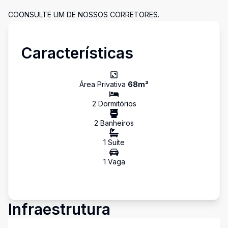
COONSULTE UM DE NOSSOS CORRETORES.
Características
Área Privativa
68
m²
2
Dormitório
s
2
Banheiro
s
1
Suíte
1
Vaga
Infraestrutura