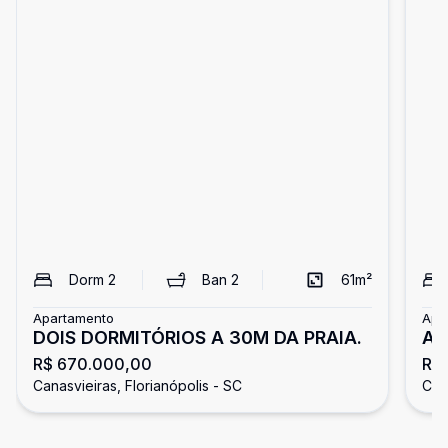
Dorm
2
Ban
2
61
m²
Apartamento
Apa
DOIS DORMITÓRIOS A 30M DA PRAIA.
Ap
R$ 670.000,00
R$
CO
Canasvieiras, Florianópolis - SC
Cana