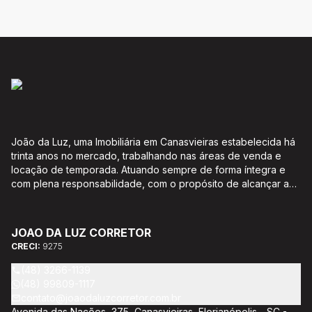
João da Luz, uma Imobiliária em Canasvieiras estabelecida há
trinta anos no mercado, trabalhando nas áreas de venda e
locação de temporada. Atuando sempre de forma íntegra e
com plena responsabilidade, com o propósito de alcançar a
satisfação e o bem estar de seus clientes. Acompanhamento e
encaminhamento de documentação para aquisição do imóvel,
incluíndo financiamento bancário através de agente
JOAO DA LUZ CORRETOR
credenciado CEF; Análise da capacidade de compra e perfil
CRECI:
9275
do cliente para aumentar o índice de assertividade na escolha
do imóvel; Trabalhamos com oportunidades de negócios.
(48) 3266-1139
(48) 99809-1117
contato@joaodaluzcorretor.com.br
Avenida das Nações, 375, Canasvieiras, Florianópolis - SC -