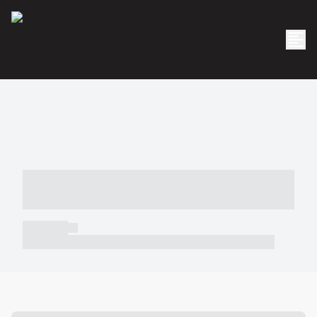
----- ----- -- ------ ---- ---- -- ----- -----
----- --- ------
----- -----
----- ----- -- ------ ---- ---- -- ----- ----- ----- --- ------