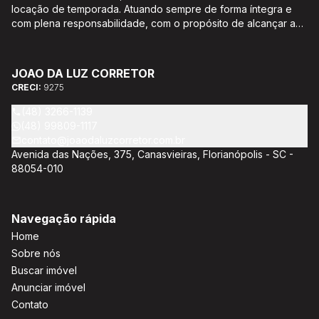
locação de temporada. Atuando sempre de forma íntegra e
com plena responsabilidade, com o propósito de alcançar a
satisfação e o bem estar de seus clientes. Acompanhamento e
encaminhamento de documentação para aquisição do imóvel,
incluíndo financiamento bancário através de agente
JOAO DA LUZ CORRETOR
credenciado CEF; Análise da capacidade de compra e perfil
CRECI:
9275
do cliente para aumentar o índice de assertividade na escolha
do imóvel; Trabalhamos com oportunidades de negócios.
(48) 3266-1139
(48) 99809-1117
contato@joaodaluzcorretor.com.br
Avenida das Nações, 375, Canasvieiras, Florianópolis - SC -
88054-010
Navegação rápida
Home
Sobre nós
Buscar imóvel
Anunciar imóvel
Contato