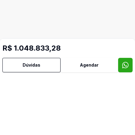
Mais informações
R$ 1.048.833,28
Dúvidas
Agendar
Banheiro Social
Cozinha
Sacada
Imóveis semelhantes
Confira imóveis semelhantes