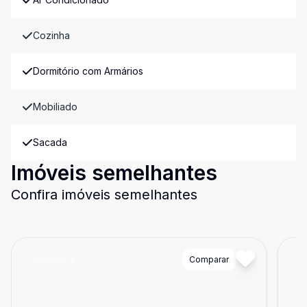
Cozinha
Dormitório com Armários
Mobiliado
Sacada
Imóveis semelhantes
Confira imóveis semelhantes
Cód:
ALII761
Comparar
Có