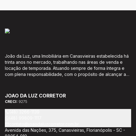
João da Luz, uma Imobiliária em Canasvieiras estabelecida há
trinta anos no mercado, trabalhando nas áreas de venda e
locação de temporada. Atuando sempre de forma íntegra e
com plena responsabilidade, com o propósito de alcançar a
satisfação e o bem estar de seus clientes. Acompanhamento e
encaminhamento de documentação para aquisição do imóvel,
incluíndo financiamento bancário através de agente
JOAO DA LUZ CORRETOR
credenciado CEF; Análise da capacidade de compra e perfil
CRECI:
9275
do cliente para aumentar o índice de assertividade na escolha
do imóvel; Trabalhamos com oportunidades de negócios.
(48) 3266-1139
(48) 99809-1117
contato@joaodaluzcorretor.com.br
Avenida das Nações, 375, Canasvieiras, Florianópolis - SC -