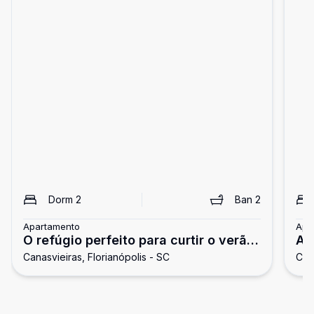
Dorm
2
Ban
2
Apartamento
Apa
O refúgio perfeito para curtir o verão
Ap
Canasvieiras, Florianópolis - SC
Cana
em familia