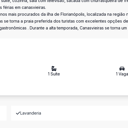
suíte, cozinha, sala com televisão, sacada com churrasqueira de fr
s férias em canasvieiras.
nos mais procurados da ilha de Florianópolis, localizada na região 
as se torna a praia preferida dos turistas com excelentes opções d
astronômicas . Durante a alta temporada, Canasvieiras se torna um
1
Suíte
1
Vag
Lavanderia