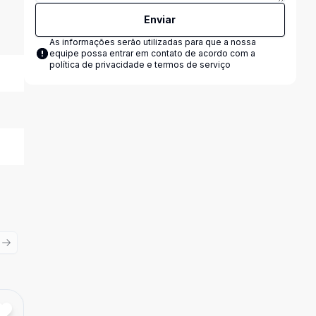
Enviar
As informações serão utilizadas para que a nossa
equipe possa entrar em contato de acordo com a
política de privacidade e termos de serviço
ious slide
Next slide
Cód:
ALII759
Comparar