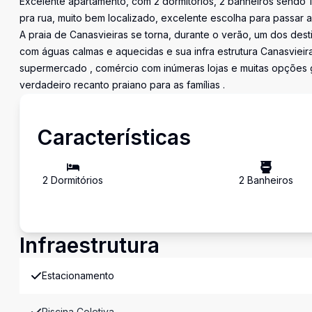
Excelente apartamento, com 2 dormitórios, 2 banheiros sendo 1 
pra rua, muito bem localizado, excelente escolha para passar a
A praia de Canasvieiras se torna, durante o verão, um dos desti
com águas calmas e aquecidas e sua infra estrutura Canasvieir
supermercado , comércio com inúmeras lojas e muitas opções g
verdadeiro recanto praiano para as famílias .
Características
2
Dormitório
s
2
Banheiro
s
Infraestrutura
Estacionamento
Piscina Coletiva