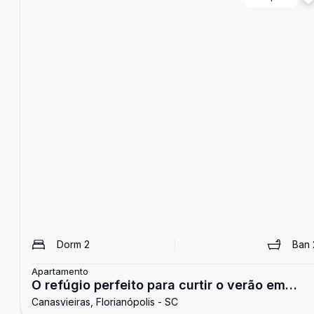
Dorm
2
Ban
Apartamento
O refúgio perfeito para curtir o verão em
Canasvieiras, Florianópolis - SC
familia