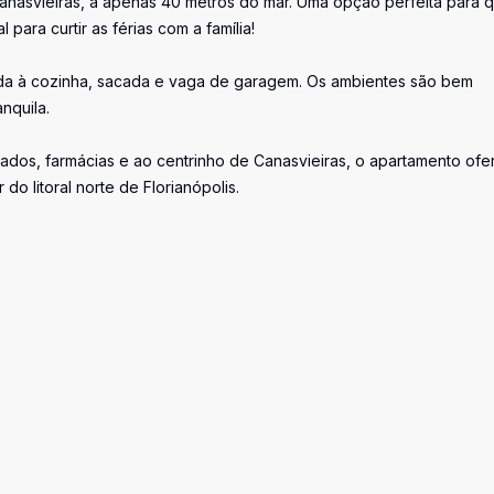
anasvieiras, a apenas 40 metros do mar. Uma opção perfeita para 
 para curtir as férias com a família!
rada à cozinha, sacada e vaga de garagem. Os ambientes são bem
nquila.
ados, farmácias e ao centrinho de Canasvieiras, o apartamento of
o litoral norte de Florianópolis.