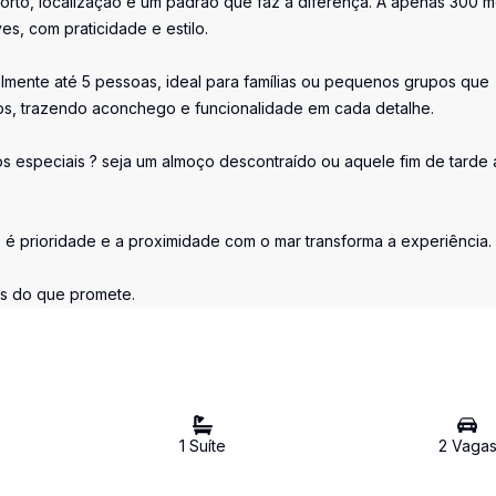
rto, localização e um padrão que faz a diferença. A apenas 300 m
s, com praticidade e estilo.
elmente até 5 pessoas, ideal para famílias ou pequenos grupos que
os, trazendo aconchego e funcionalidade em cada detalhe.
s especiais ? seja um almoço descontraído ou aquele fim de tarde
é prioridade e a proximidade com o mar transforma a experiência.
is do que promete.
1
Suíte
2
Vaga