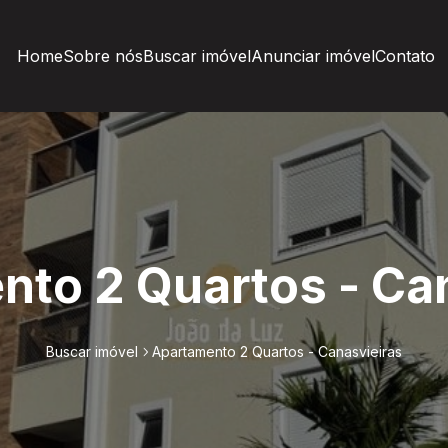
Home
Sobre nós
Buscar imóvel
Anunciar imóvel
Contato
to 2 Quartos - Ca
Buscar imóvel
Apartamento 2 Quartos - Canasvieiras