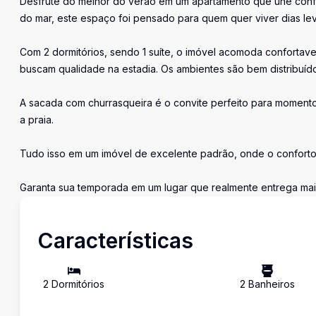
Desfrute do melhor do verão em um apartamento que une confo
do mar, este espaço foi pensado para quem quer viver dias leve
Com 2 dormitórios, sendo 1 suíte, o imóvel acomoda confortav
buscam qualidade na estadia. Os ambientes são bem distribuíd
A sacada com churrasqueira é o convite perfeito para momento
a praia.
Tudo isso em um imóvel de excelente padrão, onde o conforto 
Garanta sua temporada em um lugar que realmente entrega ma
Características
2
Dormitório
s
2
Banheiro
s