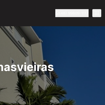
(48) 99809-1117
nasvieiras