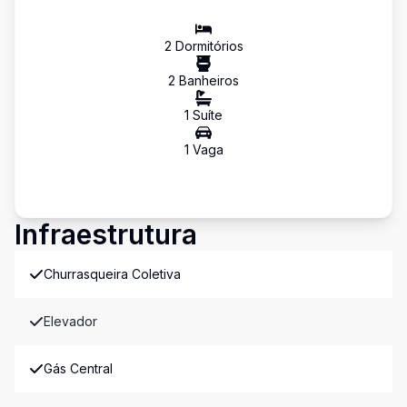
2
Dormitório
s
2
Banheiro
s
1
Suíte
1
Vaga
Infraestrutura
Churrasqueira Coletiva
Elevador
Gás Central