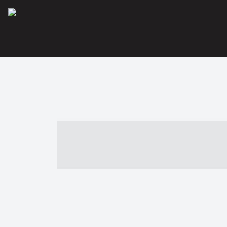
----- ----- -- -
- ------