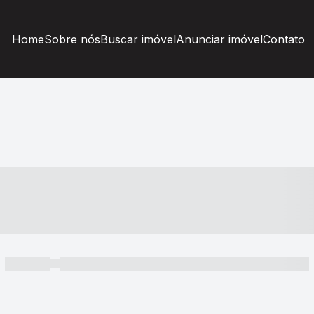
Home
Sobre nós
Buscar imóvel
Anunciar imóvel
Contato
----- ---- ---- -- ----
----- -----
----- ----- -- ------ ---- ---- -- ----- ----- ----- --- ------