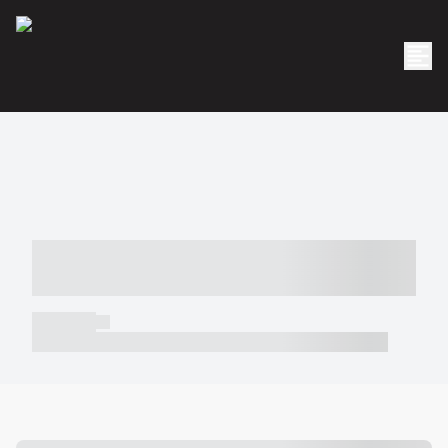
----- ----- -- ------ ---- ---- -- ----- -----
----- --- ------
----- -----
----- ----- -- ------ ---- ---- -- ----- ----- ----- --- ------