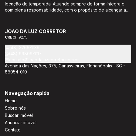
locação de temporada. Atuando sempre de forma íntegra e
com plena responsabilidade, com o propósito de alcançar a
satisfação e o bem estar de seus clientes. Acompanhamento e
encaminhamento de documentação para aquisição do imóvel,
incluíndo financiamento bancário através de agente
JOAO DA LUZ CORRETOR
credenciado CEF; Análise da capacidade de compra e perfil
CRECI:
9275
do cliente para aumentar o índice de assertividade na escolha
do imóvel; Trabalhamos com oportunidades de negócios.
(48) 3266-1139
(48) 99809-1117
contato@joaodaluzcorretor.com.br
Avenida das Nações, 375, Canasvieiras, Florianópolis - SC -
88054-010
Navegação rápida
Home
Sobre nós
Buscar imóvel
Anunciar imóvel
Contato