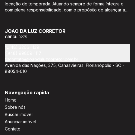
locação de temporada. Atuando sempre de forma íntegra e
com plena responsabilidade, com o propósito de alcançar a
satisfação e o bem estar de seus clientes. Acompanhamento e
encaminhamento de documentação para aquisição do imóvel,
incluíndo financiamento bancário através de agente
JOAO DA LUZ CORRETOR
credenciado CEF; Análise da capacidade de compra e perfil
CRECI:
9275
do cliente para aumentar o índice de assertividade na escolha
do imóvel; Trabalhamos com oportunidades de negócios.
(48) 3266-1139
(48) 99809-1117
contato@joaodaluzcorretor.com.br
Avenida das Nações, 375, Canasvieiras, Florianópolis - SC -
88054-010
Navegação rápida
Home
Sobre nós
Buscar imóvel
Anunciar imóvel
Contato