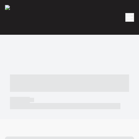
----- ----- -- ------ ---- ---- -- ----- -----
----- --- ------
----- -----
----- ----- -- ------ ---- ---- -- ----- ----- ----- --- ------