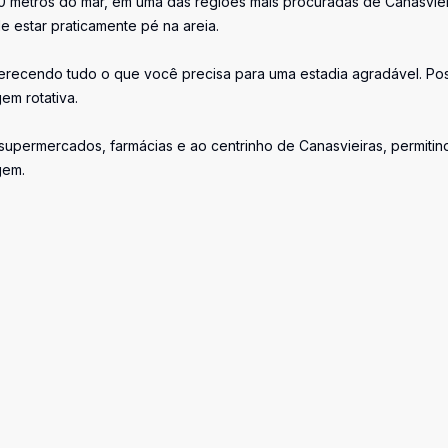
30 metros do mar, em uma das regiões mais procuradas de Canasviei
 estar praticamente pé na areia.
recendo tudo o que você precisa para uma estadia agradável. Pos
em rotativa.
, supermercados, farmácias e ao centrinho de Canasvieiras, permitin
gem.