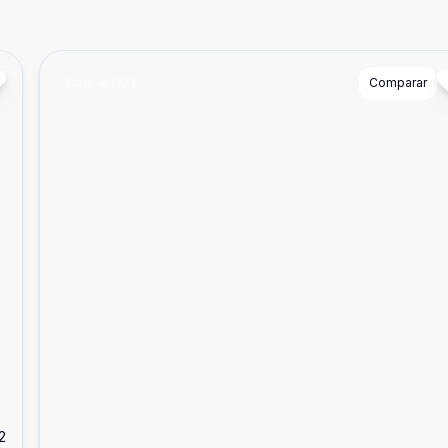
Cód:
ALI271
Comparar
2