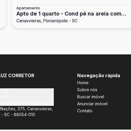
Apartamento
Apto de 1 quarto - Cond pé na areia com
Canasvieiras, Florianópolis - SC
piscina
LUZ CORRETOR
Navegação rápida
Home
Sobre nós
-1139
Buscar imóvel
9-1117
oaodaluzcorretor.com.br
Anunciar imóvel
Nações, 375, Canasvieiras,
Contato
s - SC - 88054-010