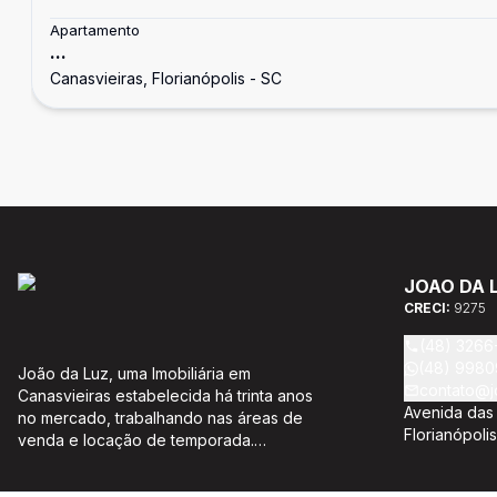
Apartamento
...
Canasvieiras, Florianópolis - SC
JOAO DA 
CRECI:
9275
(48) 3266
(48) 9980
João da Luz, uma Imobiliária em
contato@j
Canasvieiras estabelecida há trinta anos
Avenida das 
no mercado, trabalhando nas áreas de
Florianópoli
venda e locação de temporada.
Atuando sempre de forma íntegra e com
plena responsabilidade, com o