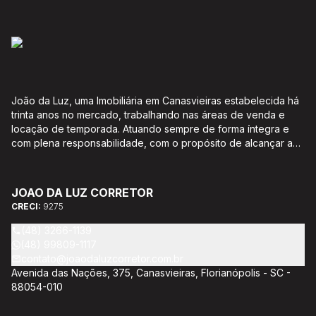
João da Luz, uma Imobiliária em Canasvieiras estabelecida há
trinta anos no mercado, trabalhando nas áreas de venda e
locação de temporada. Atuando sempre de forma íntegra e
com plena responsabilidade, com o propósito de alcançar a
satisfação e o bem estar de seus clientes. Acompanhamento e
encaminhamento de documentação para aquisição do imóvel,
incluíndo financiamento bancário através de agente
JOAO DA LUZ CORRETOR
credenciado CEF; Análise da capacidade de compra e perfil
CRECI:
9275
do cliente para aumentar o índice de assertividade na escolha
do imóvel; Trabalhamos com oportunidades de negócios.
(48) 3266-1139
(48) 99809-1117
contato@joaodaluzcorretor.com.br
Avenida das Nações, 375, Canasvieiras, Florianópolis - SC -
88054-010