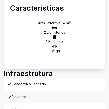
Características
Área Privativa
67
m²
2
Dormitório
s
1
Banheiro
1
Vaga
Infraestrutura
Condomínio Fechado
Elevador