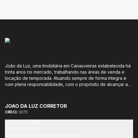
João da Luz, uma Imobiliária em Canasvieiras estabelecida há
trinta anos no mercado, trabalhando nas áreas de venda e
locação de temporada. Atuando sempre de forma íntegra e
com plena responsabilidade, com o propósito de alcançar a
satisfação e o bem estar de seus clientes. Acompanhamento e
encaminhamento de documentação para aquisição do imóvel,
incluíndo financiamento bancário através de agente
JOAO DA LUZ CORRETOR
credenciado CEF; Análise da capacidade de compra e perfil
CRECI:
9275
do cliente para aumentar o índice de assertividade na escolha
do imóvel; Trabalhamos com oportunidades de negócios.
(48) 3266-1139
(48) 99809-1117
contato@joaodaluzcorretor.com.br