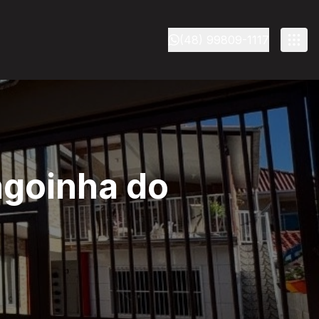
(48) 99809-1117
agoinha do