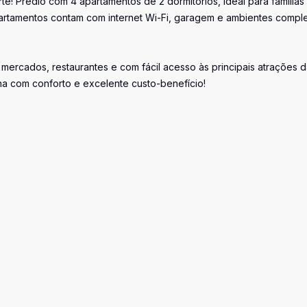
! Prédio com 4 apartamentos de 2 dormitórios, ideal para famílias
partamentos contam com internet Wi-Fi, garagem e ambientes compl
mercados, restaurantes e com fácil acesso às principais atrações 
ilha com conforto e excelente custo-benefício!