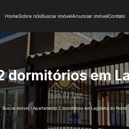
Home
Sobre nós
Buscar imóvel
Anunciar imóvel
Contato
 dormitórios em L
Buscar imóvel
Apartamento 2 dormitórios em Lagoinha do Norte