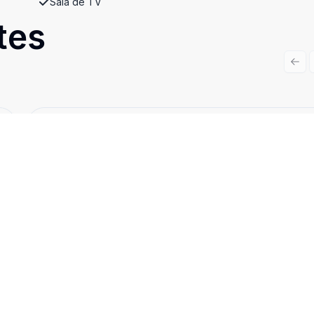
Sala de TV
tes
Prev
Cód:
CLIII37
Comparar