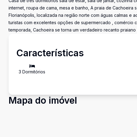
Casa de três dormitórios sala de estar, sala de jantar, cozinha
internet, roupa de cama, mesa e banho, A praia de Cachoeira s
Florianópolis, localizada na região norte com águas calmas e aq
turistas com excelentes opções de supermercado , comércio co
temporada, Cachoeira se torna um verdadeiro recanto praiano pa
Características
3
Dormitório
s
Mapa do imóvel