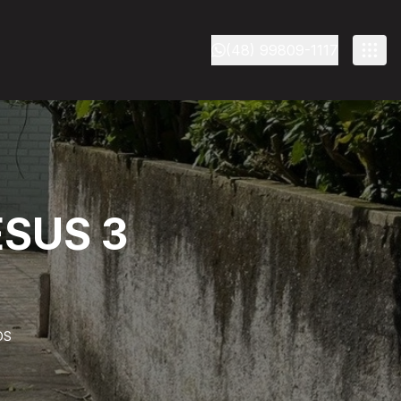
(48) 99809-1117
SUS 3
OS