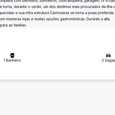
 completa com utensílios, banheiros, churrasqueira, garagem, tv a ca
e torna, durante o verão, um dos destinos mais procurados da ilha 
uecidas e sua infra estrutura Cachoeiras se torna a praia preferida
m inúmeras lojas e muitas opções gastronômicas. Durante a alta
ra as famílias .
1
Banheiro
3
Vaga