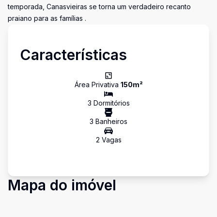
temporada, Canasvieiras se torna um verdadeiro recanto
praiano para as famílias .
Características
Área Privativa
150
m²
3
Dormitório
s
3
Banheiro
s
2
Vaga
s
Mapa do imóvel