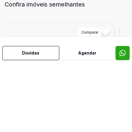
Confira imóveis semelhantes
Cód:
CLIII101
Comparar
Có
Dúvidas
Agendar