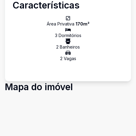
Características
Área Privativa
170
m²
3
Dormitório
s
2
Banheiro
s
2
Vaga
s
Mapa do imóvel