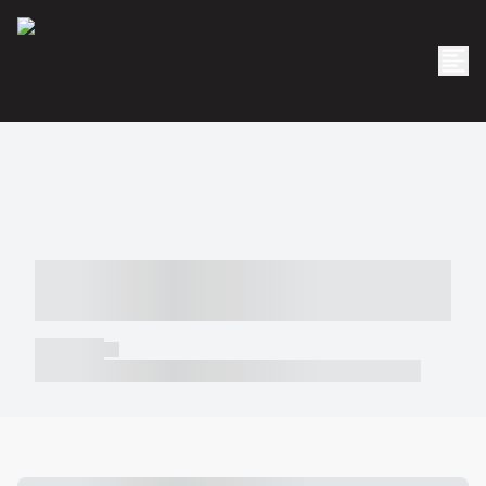
----- ----- -- ------ ---- ---- -- ----- -----
----- --- ------
----- -----
----- ----- -- ------ ---- ---- -- ----- ----- ----- --- ------