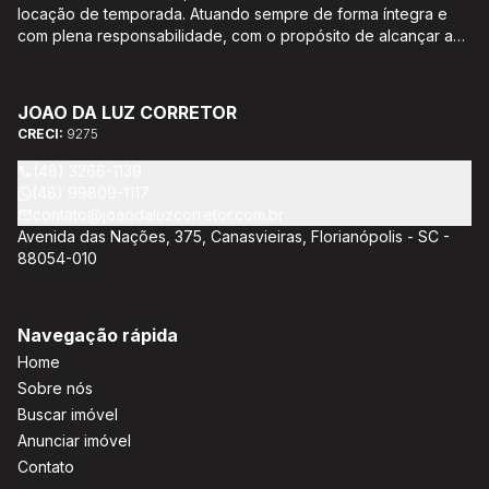
locação de temporada. Atuando sempre de forma íntegra e
com plena responsabilidade, com o propósito de alcançar a
satisfação e o bem estar de seus clientes. Acompanhamento e
encaminhamento de documentação para aquisição do imóvel,
incluíndo financiamento bancário através de agente
JOAO DA LUZ CORRETOR
credenciado CEF; Análise da capacidade de compra e perfil
CRECI:
9275
do cliente para aumentar o índice de assertividade na escolha
do imóvel; Trabalhamos com oportunidades de negócios.
(48) 3266-1139
(48) 99809-1117
contato@joaodaluzcorretor.com.br
Avenida das Nações, 375, Canasvieiras, Florianópolis - SC -
88054-010
Navegação rápida
Home
Sobre nós
Buscar imóvel
Anunciar imóvel
Contato