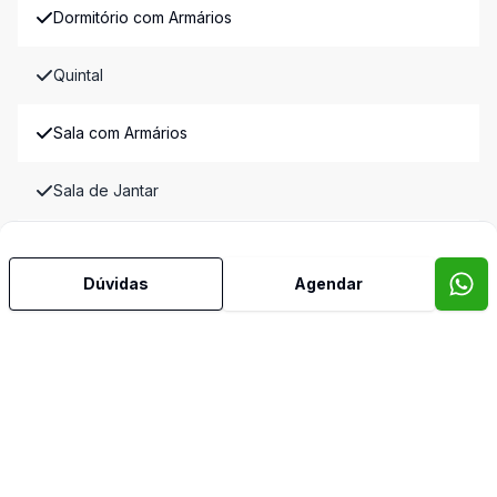
Dormitório com Armários
Quintal
Sala com Armários
Sala de Jantar
Sala de TV
Dúvidas
Agendar
Imóveis semelhantes
Confira imóveis semelhantes
Cód:
CLIV52
Comparar
Có