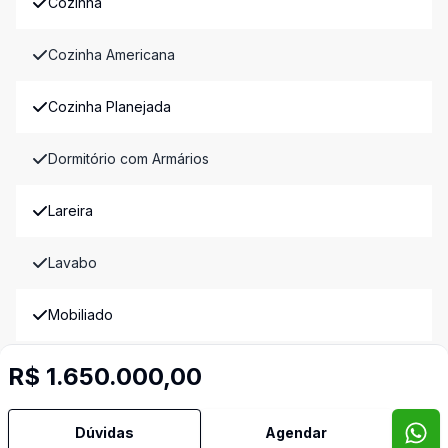
Cozinha
Cozinha Americana
Cozinha Planejada
Dormitório com Armários
Lareira
Lavabo
Mobiliado
Piscina
R$ 1.650.000,00
Quintal
Dúvidas
Agendar