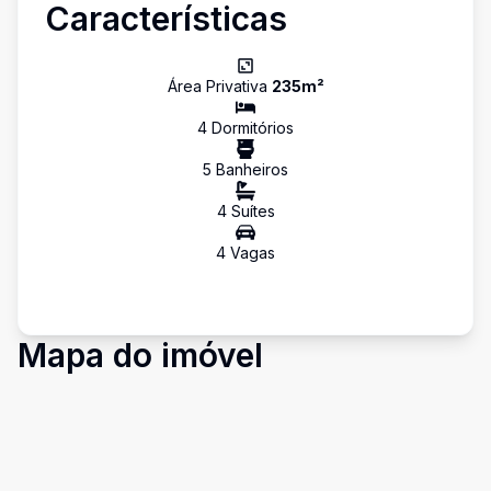
Características
Área Privativa
235
m²
4
Dormitório
s
5
Banheiro
s
4
Suíte
s
4
Vaga
s
Mapa do imóvel