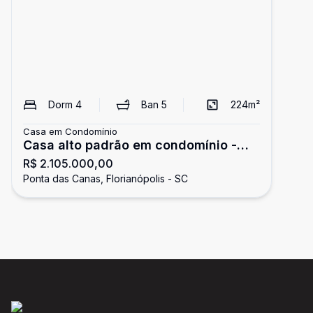
Dorm
4
Ban
5
224
m²
Casa em Condomínio
Casa alto padrão em condomínio -
R$ 2.105.000,00
Ponta das canas
Ponta das Canas, Florianópolis - SC