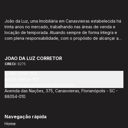
João da Luz, uma Imobiliária em Canasvieiras estabelecida há
trinta anos no mercado, trabalhando nas áreas de venda e
locação de temporada. Atuando sempre de forma íntegra e
com plena responsabilidade, com o propósito de alcançar a
satisfação e o bem estar de seus clientes. Acompanhamento e
encaminhamento de documentação para aquisição do imóvel,
incluíndo financiamento bancário através de agente
JOAO DA LUZ CORRETOR
credenciado CEF; Análise da capacidade de compra e perfil
CRECI:
9275
do cliente para aumentar o índice de assertividade na escolha
do imóvel; Trabalhamos com oportunidades de negócios.
(48) 3266-1139
(48) 99809-1117
contato@joaodaluzcorretor.com.br
Avenida das Nações, 375, Canasvieiras, Florianópolis - SC -
88054-010
Navegação rápida
Home