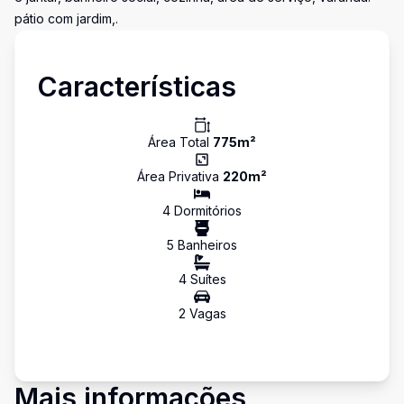
pátio com jardim,.
Características
Área Total
775
m²
Área Privativa
220
m²
4
Dormitório
s
5
Banheiro
s
4
Suíte
s
2
Vaga
s
Mais informações