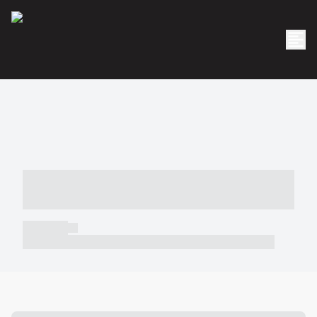
----- ----- -- ------ ---- ---- -- ----- -----
----- --- ------
----- -----
----- ----- -- ------ ---- ---- -- ----- ----- ----- --- ------