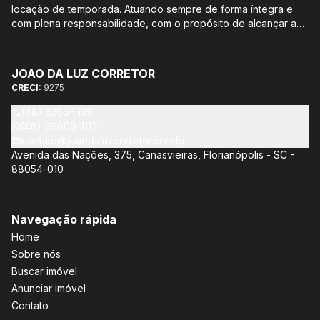
locação de temporada. Atuando sempre de forma íntegra e
com plena responsabilidade, com o propósito de alcançar a
satisfação e o bem estar de seus clientes. Acompanhamento e
encaminhamento de documentação para aquisição do imóvel,
incluíndo financiamento bancário através de agente
JOAO DA LUZ CORRETOR
credenciado CEF; Análise da capacidade de compra e perfil
CRECI:
9275
do cliente para aumentar o índice de assertividade na escolha
do imóvel; Trabalhamos com oportunidades de negócios.
(48) 3266-1139
(48) 99809-1117
contato@joaodaluzcorretor.com.br
Avenida das Nações, 375, Canasvieiras, Florianópolis - SC -
88054-010
Navegação rápida
Home
Sobre nós
Buscar imóvel
Anunciar imóvel
Contato