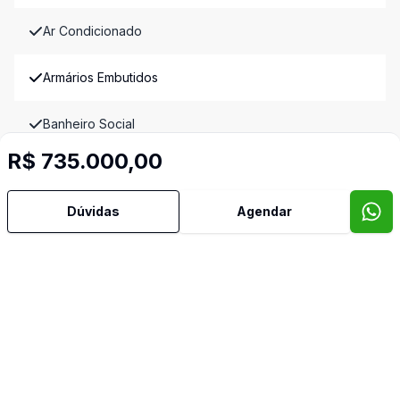
Ar Condicionado
Armários Embutidos
Banheiro Social
R$ 735.000,00
Copa Cozinha
Dúvidas
Agendar
Cozinha
Cozinha Planejada
Dormitório com Armários
Mobiliado