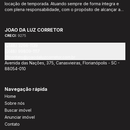
locação de temporada. Atuando sempre de forma íntegra e
com plena responsabilidade, com o propósito de alcançar a
satisfação e o bem estar de seus clientes. Acompanhamento e
encaminhamento de documentação para aquisição do imóvel,
incluíndo financiamento bancário através de agente
JOAO DA LUZ CORRETOR
credenciado CEF; Análise da capacidade de compra e perfil
CRECI:
9275
do cliente para aumentar o índice de assertividade na escolha
do imóvel; Trabalhamos com oportunidades de negócios.
(48) 3266-1139
(48) 99809-1117
contato@joaodaluzcorretor.com.br
Avenida das Nações, 375, Canasvieiras, Florianópolis - SC -
88054-010
Navegação rápida
Home
Sobre nós
Buscar imóvel
Anunciar imóvel
Contato