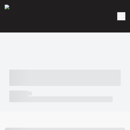
----- ----- -- ------ ---- ---- -- ----- -----
----- --- ------
----- -----
----- ----- -- ------ ---- ---- -- ----- ----- ----- --- ------