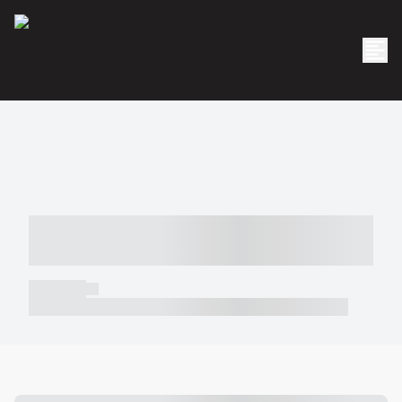
----- ----- -- ------ ---- ---- -- ----- -----
----- --- ------
----- -----
----- ----- -- ------ ---- ---- -- ----- ----- ----- --- ------