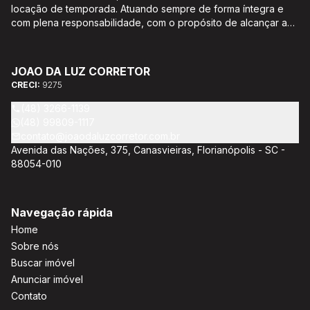
locação de temporada. Atuando sempre de forma íntegra e
com plena responsabilidade, com o propósito de alcançar a
satisfação e o bem estar de seus clientes. Acompanhamento e
encaminhamento de documentação para aquisição do imóvel,
incluíndo financiamento bancário através de agente
JOAO DA LUZ CORRETOR
credenciado CEF; Análise da capacidade de compra e perfil
CRECI:
9275
do cliente para aumentar o índice de assertividade na escolha
do imóvel; Trabalhamos com oportunidades de negócios.
(48) 3266-1139
(48) 99809-1117
contato@joaodaluzcorretor.com.br
Avenida das Nações, 375, Canasvieiras, Florianópolis - SC -
88054-010
Navegação rápida
Home
Sobre nós
Buscar imóvel
Anunciar imóvel
Contato