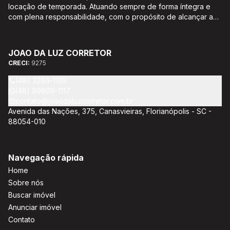
locação de temporada. Atuando sempre de forma íntegra e
com plena responsabilidade, com o propósito de alcançar a
satisfação e o bem estar de seus clientes. Acompanhamento e
encaminhamento de documentação para aquisição do imóvel,
incluíndo financiamento bancário através de agente
JOAO DA LUZ CORRETOR
credenciado CEF; Análise da capacidade de compra e perfil
CRECI:
9275
do cliente para aumentar o índice de assertividade na escolha
do imóvel; Trabalhamos com oportunidades de negócios.
(48) 3266-1139
(48) 99809-1117
contato@joaodaluzcorretor.com.br
Avenida das Nações, 375, Canasvieiras, Florianópolis - SC -
88054-010
Navegação rápida
Home
Sobre nós
Buscar imóvel
Anunciar imóvel
Contato