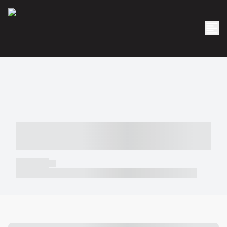
----- ----- -- ------ ---- ---- -- ----- -----
----- --- ------
----- -----
----- ----- -- ------ ---- ---- -- ----- ----- ----- --- ------