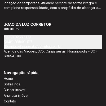
locação de temporada. Atuando sempre de forma íntegra e
com plena responsabilidade, com o propósito de alcançar a
satisfação e o bem estar de seus clientes. Acompanhamento e
encaminhamento de documentação para aquisição do imóvel,
incluíndo financiamento bancário através de agente
JOAO DA LUZ CORRETOR
credenciado CEF; Análise da capacidade de compra e perfil
CRECI:
9275
do cliente para aumentar o índice de assertividade na escolha
do imóvel; Trabalhamos com oportunidades de negócios.
(48) 3266-1139
(48) 99809-1117
contato@joaodaluzcorretor.com.br
Avenida das Nações, 375, Canasvieiras, Florianópolis - SC -
88054-010
Navegação rápida
Home
Sobre nós
Buscar imóvel
Anunciar imóvel
Contato