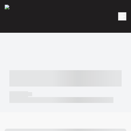
----- ----- -- ------ ---- ---- -- ----- -----
----- --- ------
----- -----
----- ----- -- ------ ---- ---- -- ----- ----- ----- --- ------