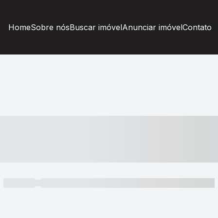
Home
Sobre nós
Buscar imóvel
Anunciar imóvel
Contato
----- ---- ---- -- ----
----- -----
----- ----- -- ------ ---- ---- -- ----- ----- ----- --- ------