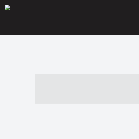
----- ----- -- -
- ------