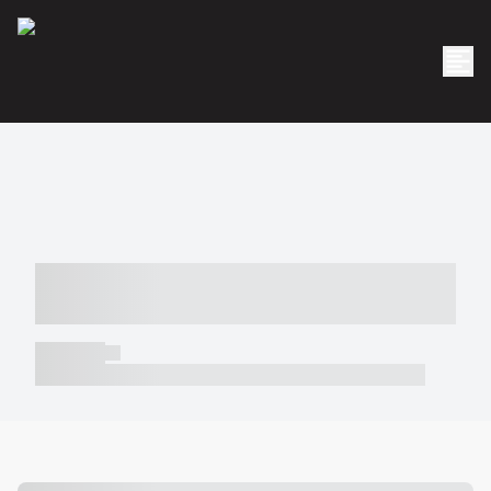
----- ----- -- ------ ---- ---- -- ----- -----
----- --- ------
----- -----
----- ----- -- ------ ---- ---- -- ----- ----- ----- --- ------