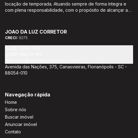
locação de temporada. Atuando sempre de forma íntegra e
com plena responsabilidade, com o propósito de alcançar a
satisfação e o bem estar de seus clientes. Acompanhamento e
encaminhamento de documentação para aquisição do imóvel,
incluíndo financiamento bancário através de agente
JOAO DA LUZ CORRETOR
credenciado CEF; Análise da capacidade de compra e perfil
CRECI:
9275
do cliente para aumentar o índice de assertividade na escolha
do imóvel; Trabalhamos com oportunidades de negócios.
(48) 3266-1139
(48) 99809-1117
contato@joaodaluzcorretor.com.br
Avenida das Nações, 375, Canasvieiras, Florianópolis - SC -
88054-010
Navegação rápida
Home
Sobre nós
Buscar imóvel
Anunciar imóvel
Contato