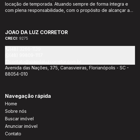
locação de temporada. Atuando sempre de forma íntegra e
com plena responsabilidade, com o propósito de alcançar a
satisfação e o bem estar de seus clientes. Acompanhamento e
encaminhamento de documentação para aquisição do imóvel,
incluíndo financiamento bancário através de agente
JOAO DA LUZ CORRETOR
credenciado CEF; Análise da capacidade de compra e perfil
CRECI:
9275
do cliente para aumentar o índice de assertividade na escolha
do imóvel; Trabalhamos com oportunidades de negócios.
(48) 3266-1139
(48) 99809-1117
contato@joaodaluzcorretor.com.br
Avenida das Nações, 375, Canasvieiras, Florianópolis - SC -
88054-010
Navegação rápida
Home
Sobre nós
Buscar imóvel
Anunciar imóvel
Contato