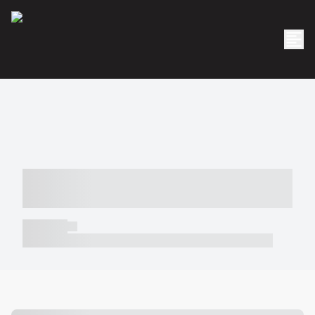
----- ----- -- ------ ---- ---- -- ----- -----
----- --- ------
----- -----
----- ----- -- ------ ---- ---- -- ----- ----- ----- --- ------