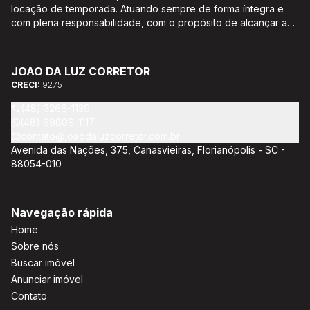
locação de temporada. Atuando sempre de forma íntegra e
com plena responsabilidade, com o propósito de alcançar a
satisfação e o bem estar de seus clientes. Acompanhamento e
encaminhamento de documentação para aquisição do imóvel,
incluíndo financiamento bancário através de agente
JOAO DA LUZ CORRETOR
credenciado CEF; Análise da capacidade de compra e perfil
CRECI:
9275
do cliente para aumentar o índice de assertividade na escolha
do imóvel; Trabalhamos com oportunidades de negócios.
(48) 3266-1139
(48) 99809-1117
contato@joaodaluzcorretor.com.br
Avenida das Nações, 375, Canasvieiras, Florianópolis - SC -
88054-010
Navegação rápida
Home
Sobre nós
Buscar imóvel
Anunciar imóvel
Contato