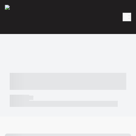
----- ----- -- ------ ---- ---- -- ----- -----
----- --- ------
----- -----
----- ----- -- ------ ---- ---- -- ----- ----- ----- --- ------