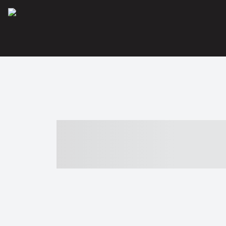
----- ----- -- -
- ------