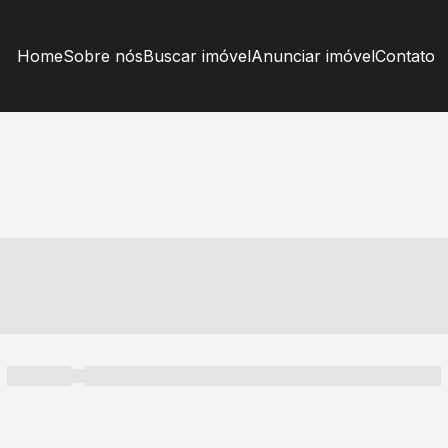
Home
Sobre nós
Buscar imóvel
Anunciar imóvel
Contato
----- ---- ---- -- ----
----- -----
----- ----- -- ------ ---- ---- -- ----- ----- ----- --- ------