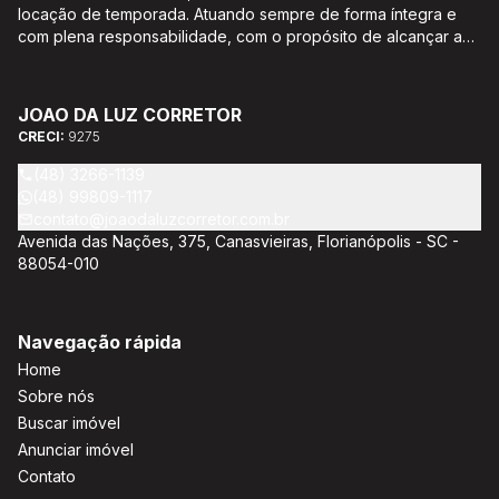
locação de temporada. Atuando sempre de forma íntegra e
com plena responsabilidade, com o propósito de alcançar a
satisfação e o bem estar de seus clientes. Acompanhamento e
encaminhamento de documentação para aquisição do imóvel,
incluíndo financiamento bancário através de agente
JOAO DA LUZ CORRETOR
credenciado CEF; Análise da capacidade de compra e perfil
CRECI:
9275
do cliente para aumentar o índice de assertividade na escolha
do imóvel; Trabalhamos com oportunidades de negócios.
(48) 3266-1139
(48) 99809-1117
contato@joaodaluzcorretor.com.br
Avenida das Nações, 375, Canasvieiras, Florianópolis - SC -
88054-010
Navegação rápida
Home
Sobre nós
Buscar imóvel
Anunciar imóvel
Contato