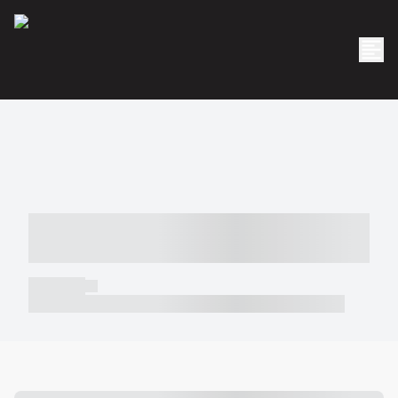
----- ----- -- ------ ---- ---- -- ----- -----
----- --- ------
----- -----
----- ----- -- ------ ---- ---- -- ----- ----- ----- --- ------