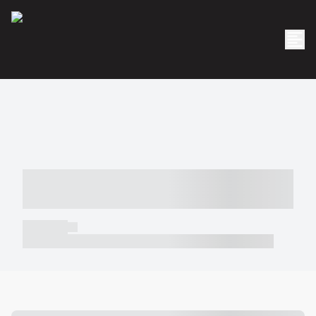
----- ----- -- ------ ---- ---- -- ----- -----
----- --- ------
----- -----
----- ----- -- ------ ---- ---- -- ----- ----- ----- --- ------