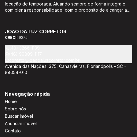
locação de temporada. Atuando sempre de forma íntegra e
com plena responsabilidade, com o propósito de alcançar a
satisfação e o bem estar de seus clientes. Acompanhamento e
encaminhamento de documentação para aquisição do imóvel,
incluíndo financiamento bancário através de agente
JOAO DA LUZ CORRETOR
credenciado CEF; Análise da capacidade de compra e perfil
CRECI:
9275
do cliente para aumentar o índice de assertividade na escolha
do imóvel; Trabalhamos com oportunidades de negócios.
(48) 3266-1139
(48) 99809-1117
contato@joaodaluzcorretor.com.br
Avenida das Nações, 375, Canasvieiras, Florianópolis - SC -
88054-010
Navegação rápida
Home
Sobre nós
Buscar imóvel
Anunciar imóvel
Contato