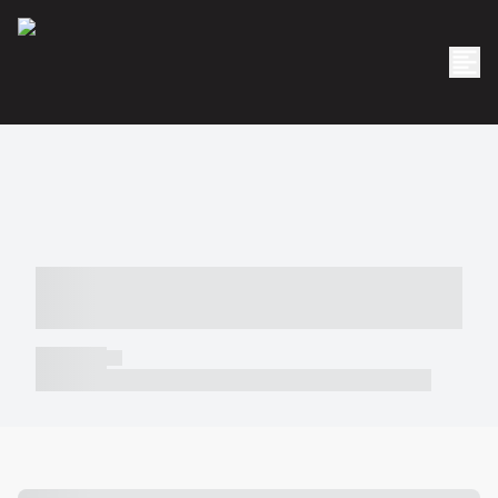
----- ----- -- ------ ---- ---- -- ----- -----
----- --- ------
----- -----
----- ----- -- ------ ---- ---- -- ----- ----- ----- --- ------