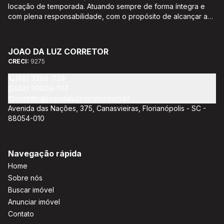
locação de temporada. Atuando sempre de forma íntegra e
com plena responsabilidade, com o propósito de alcançar a
satisfação e o bem estar de seus clientes. Acompanhamento e
encaminhamento de documentação para aquisição do imóvel,
incluíndo financiamento bancário através de agente
JOAO DA LUZ CORRETOR
credenciado CEF; Análise da capacidade de compra e perfil
CRECI:
9275
do cliente para aumentar o índice de assertividade na escolha
do imóvel; Trabalhamos com oportunidades de negócios.
(48) 3266-1139
(48) 99809-1117
contato@joaodaluzcorretor.com.br
Avenida das Nações, 375, Canasvieiras, Florianópolis - SC -
88054-010
Navegação rápida
Home
Sobre nós
Buscar imóvel
Anunciar imóvel
Contato