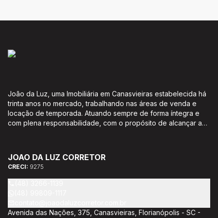
João da Luz, uma Imobiliária em Canasvieiras estabelecida há
trinta anos no mercado, trabalhando nas áreas de venda e
locação de temporada. Atuando sempre de forma íntegra e
com plena responsabilidade, com o propósito de alcançar a
satisfação e o bem estar de seus clientes. Acompanhamento e
encaminhamento de documentação para aquisição do imóvel,
incluíndo financiamento bancário através de agente
JOAO DA LUZ CORRETOR
credenciado CEF; Análise da capacidade de compra e perfil
CRECI:
9275
do cliente para aumentar o índice de assertividade na escolha
do imóvel; Trabalhamos com oportunidades de negócios.
(48) 3266-1139
(48) 99809-1117
contato@joaodaluzcorretor.com.br
Avenida das Nações, 375, Canasvieiras, Florianópolis - SC -