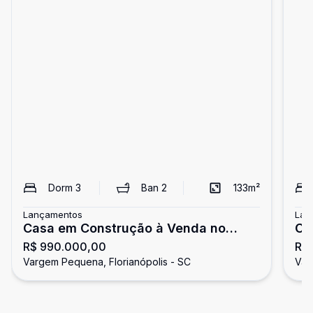
Dorm
3
Ban
2
133
m²
Lançamentos
Lan
Casa em Construção à Venda no
Ca
R$ 990.000,00
R$ 
Alameda Cezzane
Al
Vargem Pequena, Florianópolis - SC
Var